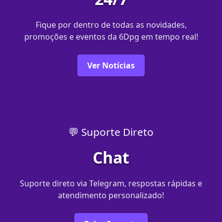
Fique por dentro de todas as novidades,
promoções e eventos da 6Dpg em tempo real!
Ver Notícias
💬 Suporte Direto
Chat
Suporte direto via Telegram, respostas rápidas e
atendimento personalizado!