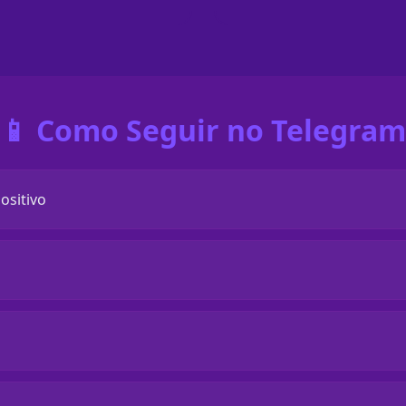
📱 Como Seguir no Telegram
ositivo