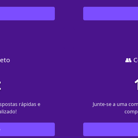
reto
👥 
t
espostas rápidas e
Junte-se a uma com
lizado!
compa
e