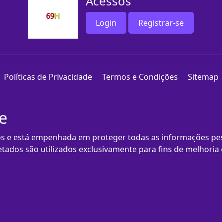
Acessos
Login
Registrar-se
Políticas de Privacidade
Termos e Condições
Sitemap
de
ios e está empenhada em proteger todas as informações pe
tados são utilizados exclusivamente para fins de melhoria