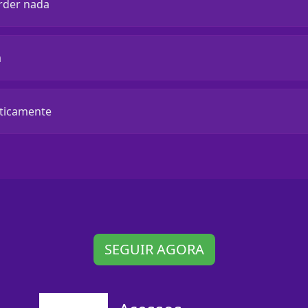
erder nada
a
aticamente
SEGUIR AGORA