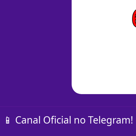
📱 Canal Oficial no Telegram!