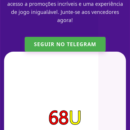
acesso a promoções incríveis e uma experiência
de jogo inigualável. Junte-se aos vencedores
agora!
SEGUIR NO TELEGRAM