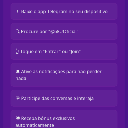
📱 Baixe o app Telegram no seu dispositivo
🔍 Procure por "@68UOficial"
👆 Toque em "Entrar" ou "Join"
🔔 Ative as notificações para não perder
nada
💬 Participe das conversas e interaja
🎁 Receba bônus exclusivos
automaticamente