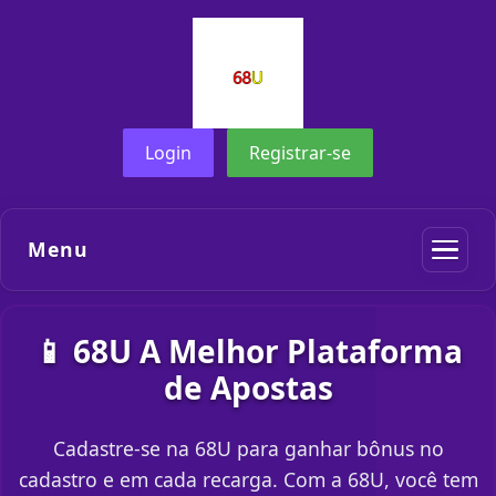
Login
Registrar-se
Menu
📱 68U A Melhor Plataforma
de Apostas
Cadastre-se na 68U para ganhar bônus no
cadastro e em cada recarga. Com a 68U, você tem