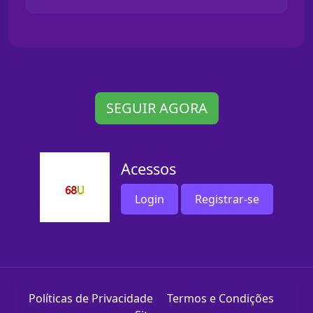
SEGUIR AGORA
Acessos
Login
Registrar-se
Políticas de Privacidade
Termos e Condições