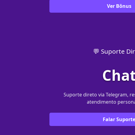
Ver Bônus
💬 Suporte Di
Cha
Suporte direto via Telegram, r
atendimento persona
Falar Suport