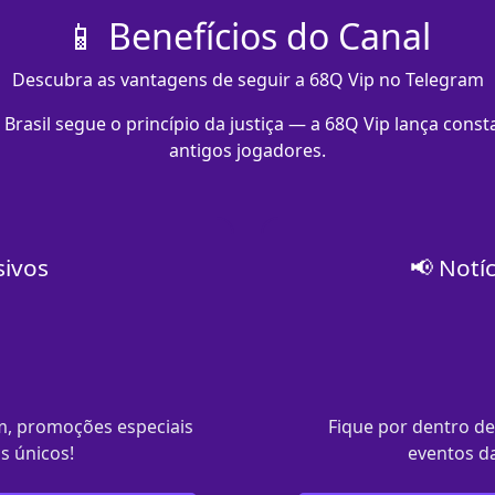
📱 Benefícios do Canal
Descubra as vantagens de seguir a 68Q Vip no Telegram
 Brasil segue o princípio da justiça — a 68Q Vip lança co
antigos jogadores.
sivos
📢 Notí
m, promoções especiais
Fique por dentro d
s únicos!
eventos d