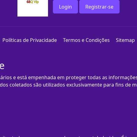
Login
Registrar-se
Políticas de Privacidade
Termos e Condições
Sitemap
de
suários e está empenhada em proteger todas as informações
os coletados são utilizados exclusivamente para fins de m