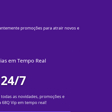
nstantemente promoções para atrair novos e
cias em Tempo Real
24/7
e todas as novidades, promoções e
a 68Q Vip em tempo real!