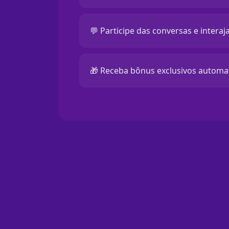
💬 Participe das conversas e interaj
🎁 Receba bônus exclusivos autom