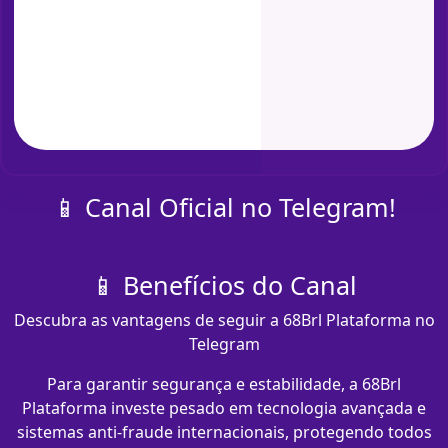
📱 Canal Oficial no Telegram!
📱 Benefícios do Canal
Descubra as vantagens de seguir a 68Brl Plataforma no
Telegram
Para garantir segurança e estabilidade, a 68Brl
Plataforma investe pesado em tecnologia avançada e
sistemas anti-fraude internacionais, protegendo todos