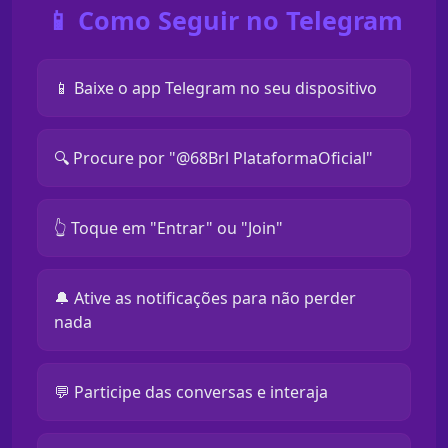
📱 Como Seguir no Telegram
📱 Baixe o app Telegram no seu dispositivo
🔍 Procure por "@68Brl PlataformaOficial"
👆 Toque em "Entrar" ou "Join"
🔔 Ative as notificações para não perder
nada
💬 Participe das conversas e interaja