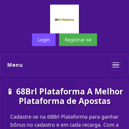
Login
Registrar-se
Menu
📱 68Brl Plataforma A Melhor
Plataforma de Apostas
Cadastre-se na 68Brl Plataforma para ganhar
bônus no cadastro e em cada recarga. Com a