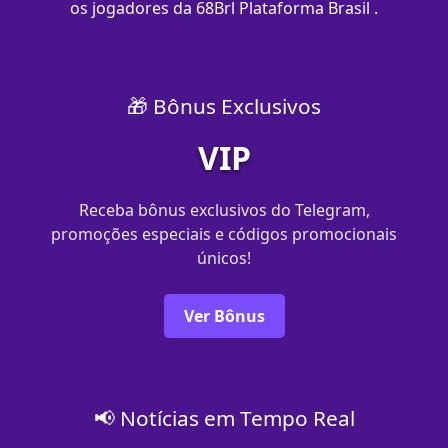
os jogadores da 68Brl Plataforma Brasil .
🎁 Bônus Exclusivos
VIP
Receba bônus exclusivos do Telegram,
promoções especiais e códigos promocionais
únicos!
Ver Bônus
📢 Notícias em Tempo Real