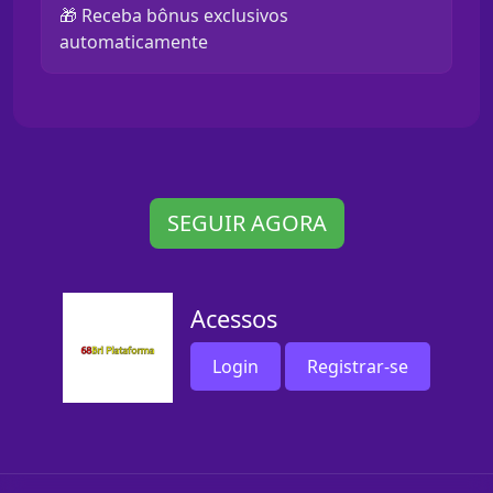
🎁 Receba bônus exclusivos
automaticamente
SEGUIR AGORA
Acessos
Login
Registrar-se