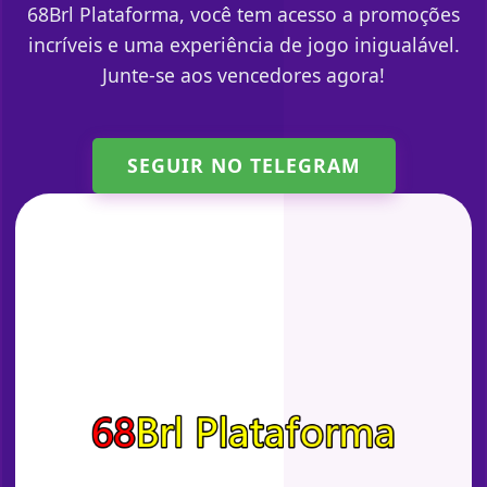
68Brl Plataforma, você tem acesso a promoções
incríveis e uma experiência de jogo inigualável.
Junte-se aos vencedores agora!
SEGUIR NO TELEGRAM