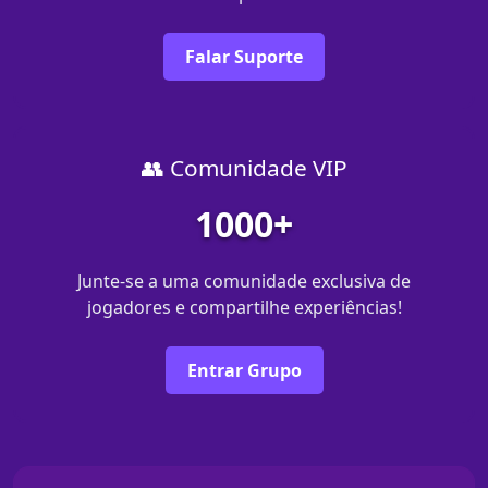
Falar Suporte
👥 Comunidade VIP
1000+
Junte-se a uma comunidade exclusiva de
jogadores e compartilhe experiências!
Entrar Grupo