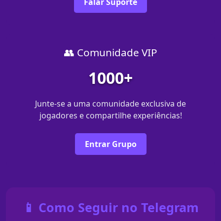
Falar Suporte
👥 Comunidade VIP
1000+
Junte-se a uma comunidade exclusiva de
jogadores e compartilhe experiências!
Entrar Grupo
📱 Como Seguir no Telegram