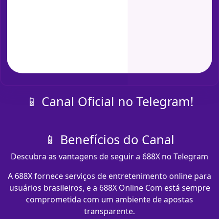
📱 Canal Oficial no Telegram!
📱 Benefícios do Canal
Descubra as vantagens de seguir a 688X no Telegram
A 688X fornece serviços de entretenimento online para
usuários brasileiros, e a 688X Online Com está sempre
comprometida com um ambiente de apostas
transparente.