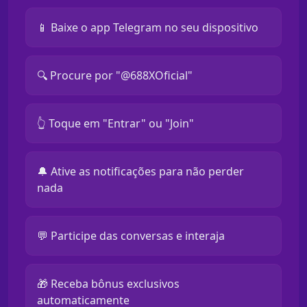
📱 Baixe o app Telegram no seu dispositivo
🔍 Procure por "@688XOficial"
👆 Toque em "Entrar" ou "Join"
🔔 Ative as notificações para não perder
nada
💬 Participe das conversas e interaja
🎁 Receba bônus exclusivos
automaticamente