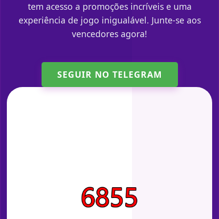
tem acesso a promoções incríveis e uma
experiência de jogo inigualável. Junte-se aos
vencedores agora!
SEGUIR NO TELEGRAM