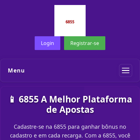
Login
Registrar-se
Menu
📱 6855 A Melhor Plataforma
de Apostas
Cadastre-se na 6855 para ganhar bônus no
cadastro e em cada recarga. Com a 6855, você