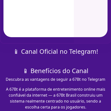
📱 Canal Oficial no Telegram!
📱 Benefícios do Canal
Descubra as vantagens de seguir a 67Bt no Telegram
A 67Bt é a plataforma de entretenimento online mais
confiável da internet — a 67Bt Brasil construiu um
sistema realmente centrado no usuário, sendo a
escolha certa para os jogadores.