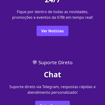
Fique por dentro de todas as novidades,
promoções e eventos da 67Bt em tempo real!
Ver Notícias
💬 Suporte Direto
Chat
Suporte direto via Telegram, respostas rápidas e
atendimento personalizado!