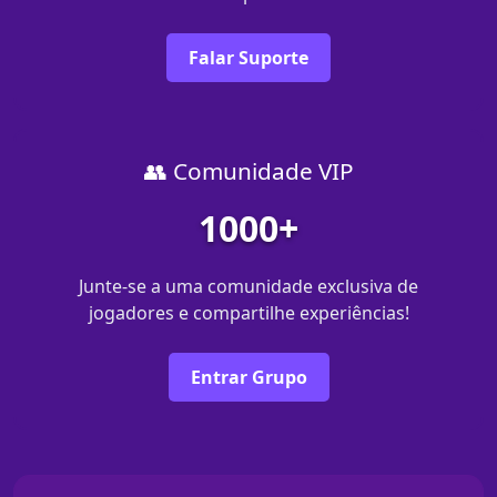
Falar Suporte
👥 Comunidade VIP
1000+
Junte-se a uma comunidade exclusiva de
jogadores e compartilhe experiências!
Entrar Grupo