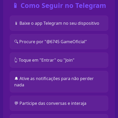
📱 Como Seguir no Telegram
📱 Baixe o app Telegram no seu dispositivo
🔍 Procure por "@6745 GameOficial"
👆 Toque em "Entrar" ou "Join"
🔔 Ative as notificações para não perder
nada
💬 Participe das conversas e interaja