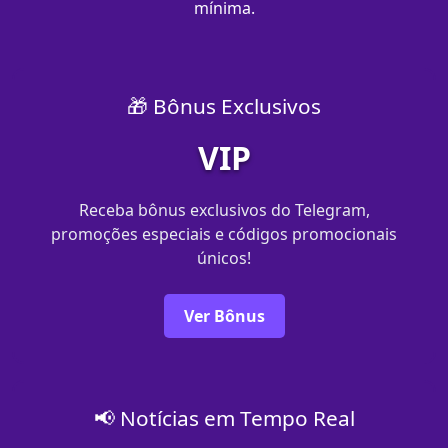
mínima.
🎁 Bônus Exclusivos
VIP
Receba bônus exclusivos do Telegram,
promoções especiais e códigos promocionais
únicos!
Ver Bônus
📢 Notícias em Tempo Real