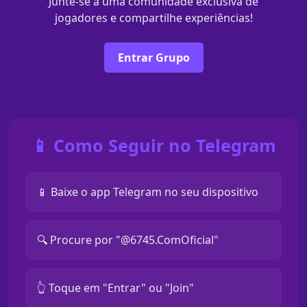
Junte-se a uma comunidade exclusiva de
jogadores e compartilhe experiências!
Entrar Grupo
📱 Como Seguir no Telegram
📱 Baixe o app Telegram no seu dispositivo
🔍 Procure por "@6745.ComOficial"
👆 Toque em "Entrar" ou "Join"