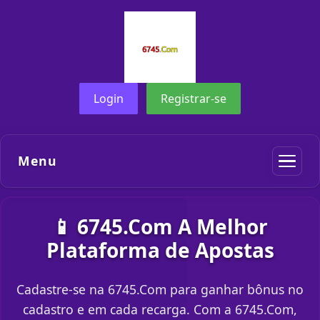
Login
Registrar-se
Menu
📱 6745.Com A Melhor
Plataforma de Apostas
Cadastre-se na 6745.Com para ganhar bônus no
cadastro e em cada recarga. Com a 6745.Com,