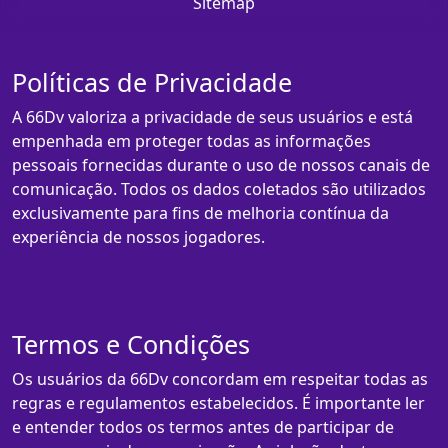
Sitemap
Políticas de Privacidade
A 66Dv valoriza a privacidade de seus usuários e está
empenhada em proteger todas as informações
pessoais fornecidas durante o uso de nossos canais de
comunicação. Todos os dados coletados são utilizados
exclusivamente para fins de melhoria contínua da
experiência de nossos jogadores.
Termos e Condições
Os usuários da 66Dv concordam em respeitar todas as
regras e regulamentos estabelecidos. É importante ler
e entender todos os termos antes de participar de