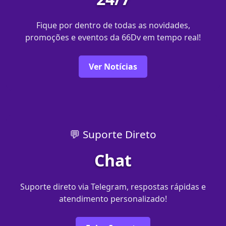
Fique por dentro de todas as novidades,
promoções e eventos da 66Dv em tempo real!
Ver Notícias
💬 Suporte Direto
Chat
Suporte direto via Telegram, respostas rápidas e
atendimento personalizado!