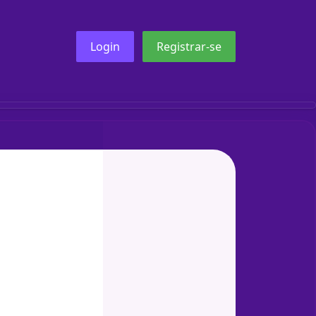
Login
Registrar-se