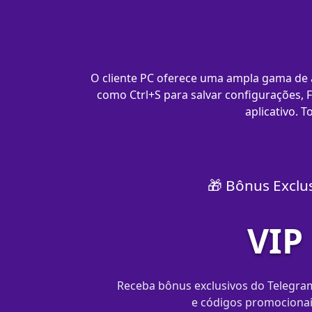
O cliente PC oferece uma ampla gama de a
como Ctrl+S para salvar configurações, F
aplicativo. 
🎁 Bônus Exclu
VIP
Receba bônus exclusivos do Telegra
e códigos promocionai