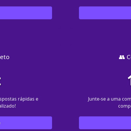
reto
👥 
t
espostas rápidas e
Junte-se a uma com
lizado!
compa
e