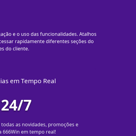
ação e o uso das funcionalidades. Atalhos
 acessar rapidamente diferentes seções do
s do cliente.
cias em Tempo Real
24/7
e todas as novidades, promoções e
a 666Win em tempo real!