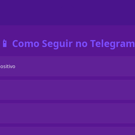
📱 Como Seguir no Telegram
ositivo