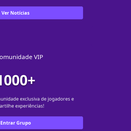
Ver Notícias
Comunidade VIP
1000+
unidade exclusiva de jogadores e
rtilhe experiências!
Entrar Grupo