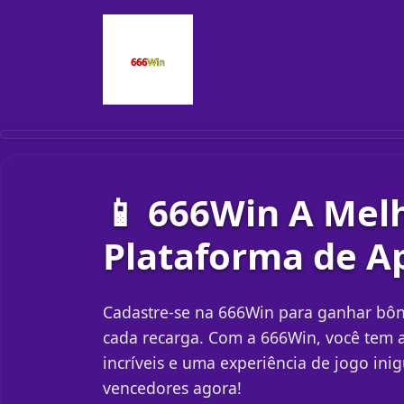
📱 666Win A Mel
Plataforma de A
Cadastre-se na 666Win para ganhar bôn
cada recarga. Com a 666Win, você tem 
incríveis e uma experiência de jogo inig
vencedores agora!