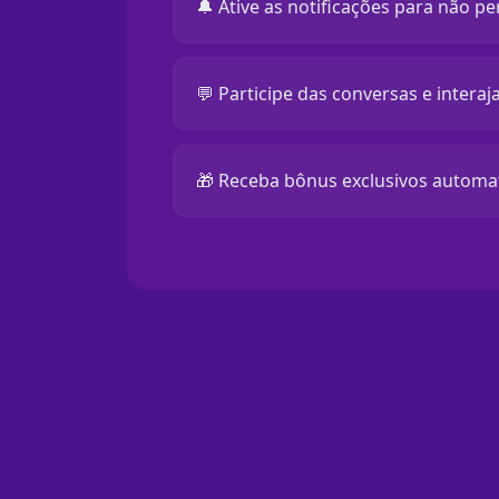
🔔 Ative as notificações para não p
💬 Participe das conversas e interaj
🎁 Receba bônus exclusivos autom