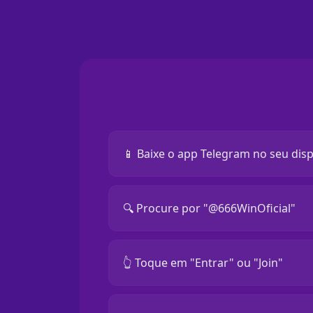
📱 Baixe o app Telegram no seu disp
🔍 Procure por "@666WinOficial"
👆 Toque em "Entrar" ou "Join"