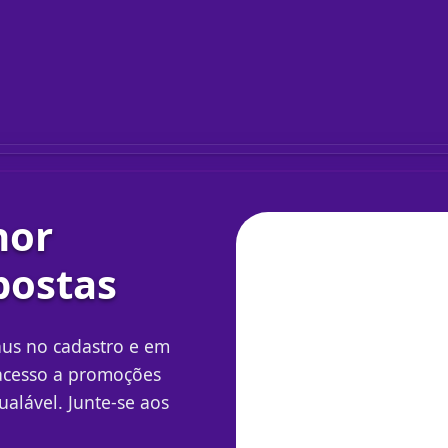
hor
postas
us no cadastro e em
acesso a promoções
ualável. Junte-se aos