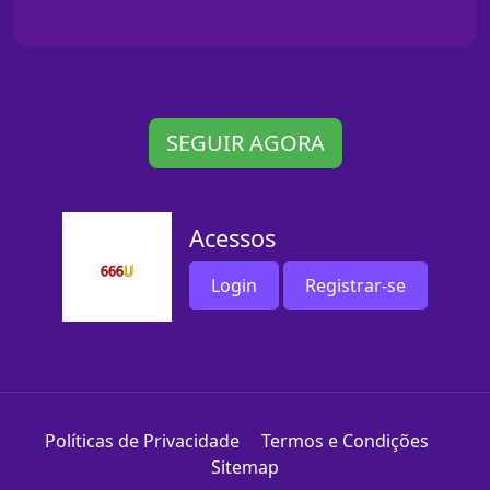
SEGUIR AGORA
Acessos
Login
Registrar-se
Políticas de Privacidade
Termos e Condições
Sitemap