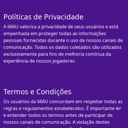
Políticas de Privacidade
A 666U valoriza a privacidade de seus usuários e está
empenhada em proteger todas as informações
pessoais fornecidas durante o uso de nossos canais de
comunicação. Todos os dados coletados são utilizados
exclusivamente para fins de melhoria contínua da
experiência de nossos jogadores.
Termos e Condições
Os usuários da 666U concordam em respeitar todas as
regras e regulamentos estabelecidos. É importante ler
e entender todos os termos antes de participar de
nossos canais de comunicação. A violação destes