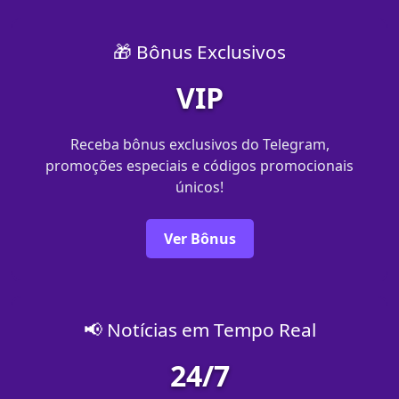
🎁 Bônus Exclusivos
VIP
Receba bônus exclusivos do Telegram,
promoções especiais e códigos promocionais
únicos!
Ver Bônus
📢 Notícias em Tempo Real
24/7