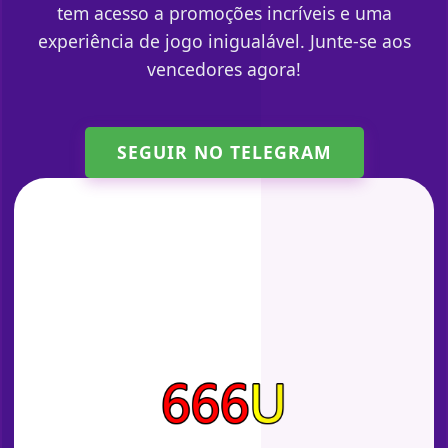
tem acesso a promoções incríveis e uma
experiência de jogo inigualável. Junte-se aos
vencedores agora!
SEGUIR NO TELEGRAM