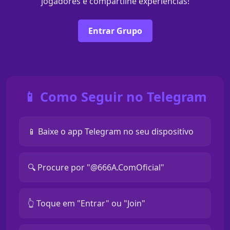
jogadores e compartilhe experiências!
Entrar Grupo
📱 Como Seguir no Telegram
📱 Baixe o app Telegram no seu dispositivo
🔍 Procure por "@666A.ComOficial"
👆 Toque em "Entrar" ou "Join"