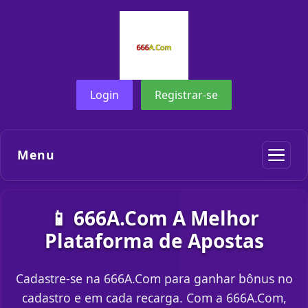
Login
Registrar-se
Menu
📱 666A.Com A Melhor
Plataforma de Apostas
Cadastre-se na 666A.Com para ganhar bônus no
cadastro e em cada recarga. Com a 666A.Com,