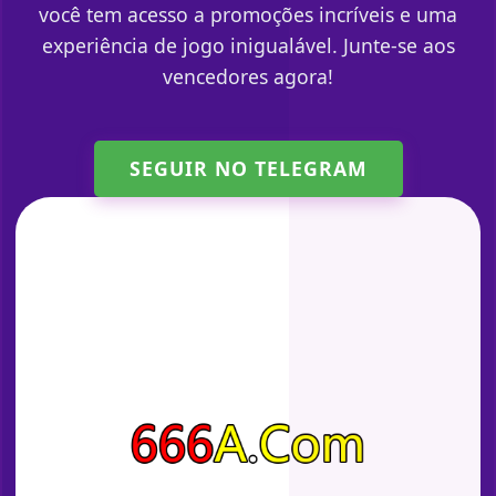
você tem acesso a promoções incríveis e uma
experiência de jogo inigualável. Junte-se aos
vencedores agora!
SEGUIR NO TELEGRAM