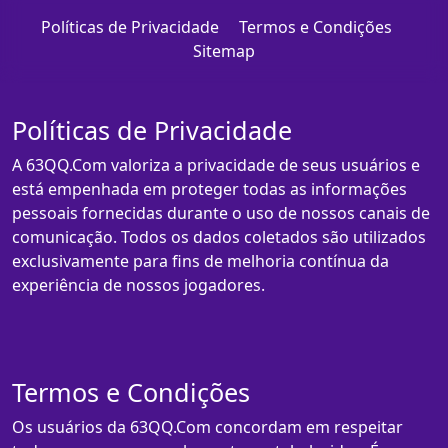
Políticas de Privacidade
Termos e Condições
Sitemap
Políticas de Privacidade
A 63QQ.Com valoriza a privacidade de seus usuários e
está empenhada em proteger todas as informações
pessoais fornecidas durante o uso de nossos canais de
comunicação. Todos os dados coletados são utilizados
exclusivamente para fins de melhoria contínua da
experiência de nossos jogadores.
Termos e Condições
Os usuários da 63QQ.Com concordam em respeitar