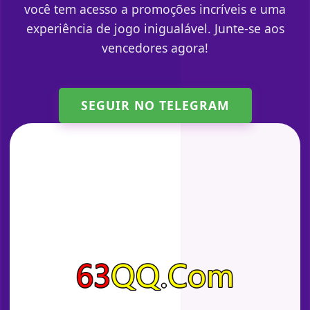
você tem acesso a promoções incríveis e uma
experiência de jogo inigualável. Junte-se aos
vencedores agora!
SEGUIR NO TELEGRAM