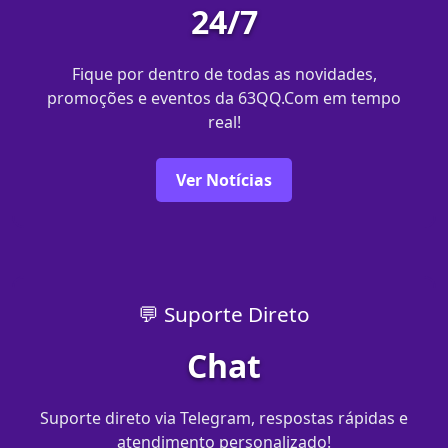
24/7
Fique por dentro de todas as novidades,
promoções e eventos da 63QQ.Com em tempo
real!
Ver Notícias
💬 Suporte Direto
Chat
Suporte direto via Telegram, respostas rápidas e
atendimento personalizado!