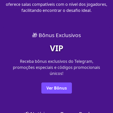
oferece salas compatíveis com o nível dos jogadores,
facilitando encontrar o desafio ideal.
🎁 Bônus Exclusivos
VIP
Receba bônus exclusivos do Telegram,
promoções especiais e códigos promocionais
únicos!
Ver Bônus