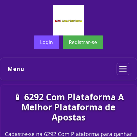
Login
Registrar-se
Menu
📱 6292 Com Plataforma A
Melhor Plataforma de
Apostas
Cadastre-se na 6292 Com Plataforma para ganhar