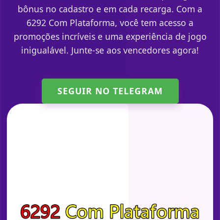
bônus no cadastro e em cada recarga. Com a
6292 Com Plataforma, você tem acesso a
promoções incríveis e uma experiência de jogo
inigualável. Junte-se aos vencedores agora!
SEGUIR NO TELEGRAM