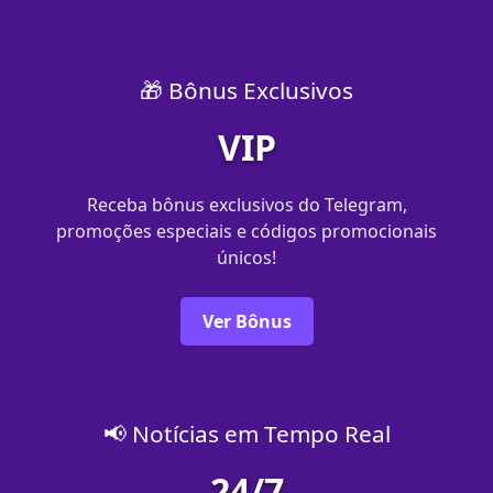
🎁 Bônus Exclusivos
VIP
Receba bônus exclusivos do Telegram,
promoções especiais e códigos promocionais
únicos!
Ver Bônus
📢 Notícias em Tempo Real
24/7