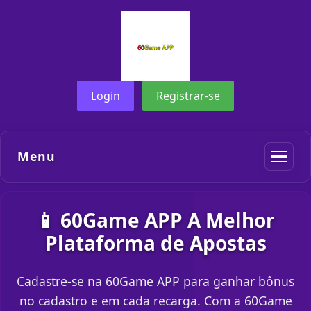
Login
Registrar-se
Menu
📱 60Game APP A Melhor
Plataforma de Apostas
Cadastre-se na 60Game APP para ganhar bônus
no cadastro e em cada recarga. Com a 60Game