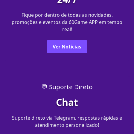
Fique por dentro de todas as novidades,
promoções e eventos da 60Game APP em tempo
real!
Ver Notícias
💬 Suporte Direto
Chat
Suporte direto via Telegram, respostas rápidas e
atendimento personalizado!