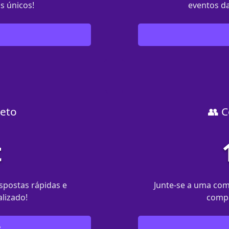
s únicos!
eventos d
reto
👥 
t
espostas rápidas e
Junte-se a uma com
lizado!
compa
e