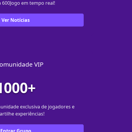
a 600Jogo em tempo real!
Ver Notícias
Comunidade VIP
1000+
unidade exclusiva de jogadores e
rtilhe experiências!
Entrar Grupo