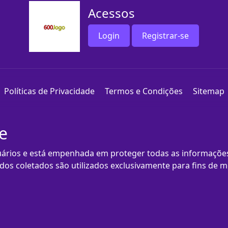
Acessos
Login
Registrar-se
Políticas de Privacidade
Termos e Condições
Sitemap
de
suários e está empenhada em proteger todas as informaçõe
os coletados são utilizados exclusivamente para fins de m