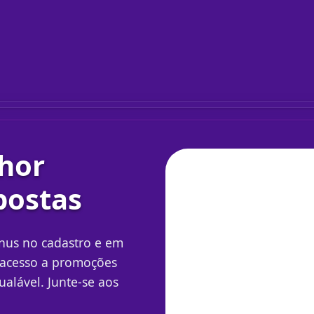
lhor
postas
nus no cadastro e em
 acesso a promoções
ualável. Junte-se aos