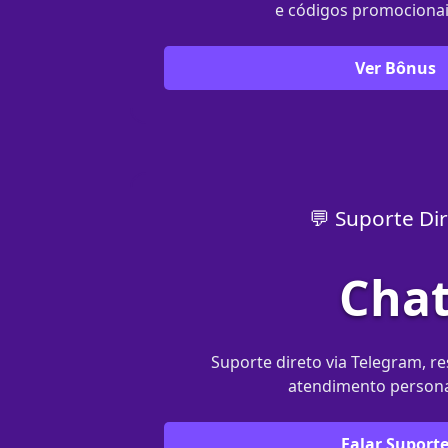
e códigos promocionai
Ver Bônus
💬 Suporte Di
Cha
Suporte direto via Telegram, r
atendimento persona
Falar Suport