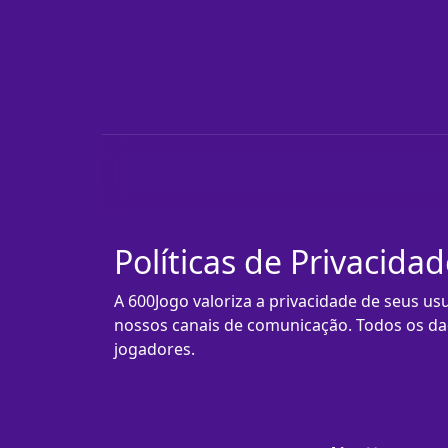
Políticas de Privacida
A 600Jogo valoriza a privacidade de seus u
nossos canais de comunicação. Todos os dad
jogadores.