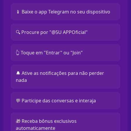
📱 Baixe o app Telegram no seu dispositivo
🔍 Procure por "@5U APPOficial"
👆 Toque em "Entrar" ou "Join"
🔔 Ative as notificações para não perder
nada
💬 Participe das conversas e interaja
🎁 Receba bônus exclusivos
automaticamente