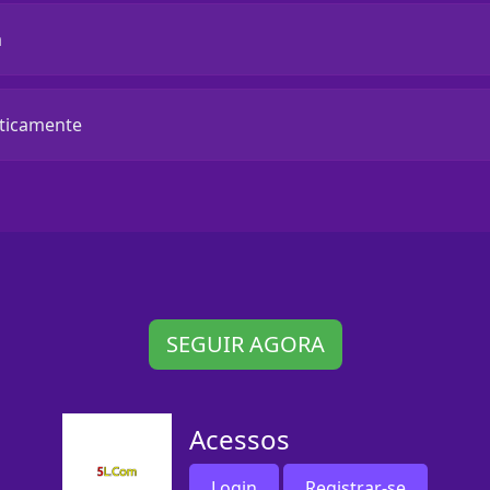
a
aticamente
SEGUIR AGORA
Acessos
Login
Registrar-se