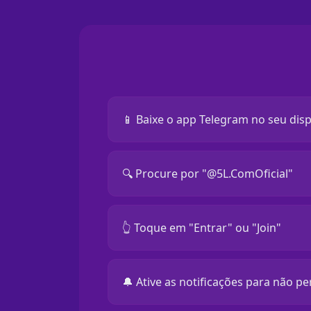
📱 Baixe o app Telegram no seu disp
🔍 Procure por "@5L.ComOficial"
👆 Toque em "Entrar" ou "Join"
🔔 Ative as notificações para não p