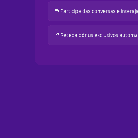
💬 Participe das conversas e interaj
🎁 Receba bônus exclusivos autom