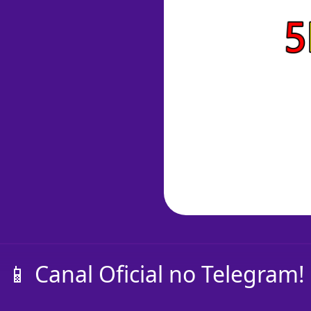
📱 Canal Oficial no Telegram!