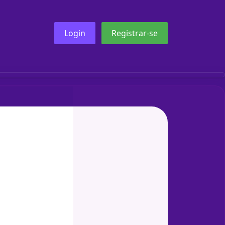
Login
Registrar-se