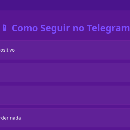
📱 Como Seguir no Telegram
ositivo
erder nada