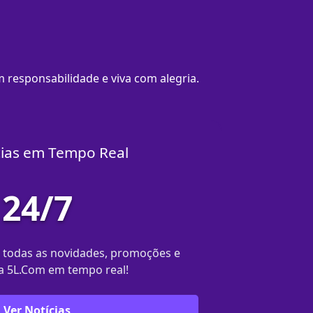
om responsabilidade e viva com alegria.
cias em Tempo Real
24/7
e todas as novidades, promoções e
a 5L.Com em tempo real!
Ver Notícias