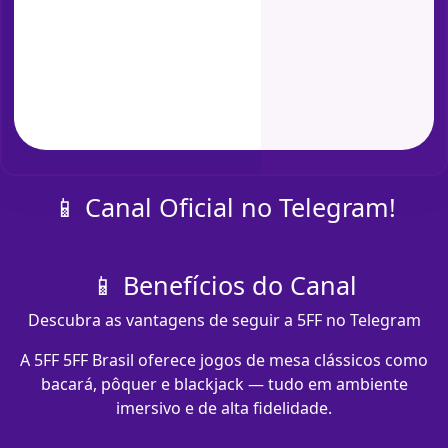
📱 Canal Oficial no Telegram!
📱 Benefícios do Canal
Descubra as vantagens de seguir a 5FF no Telegram
A 5FF 5FF Brasil oferece jogos de mesa clássicos como
bacará, pôquer e blackjack — tudo em ambiente
imersivo e de alta fidelidade.