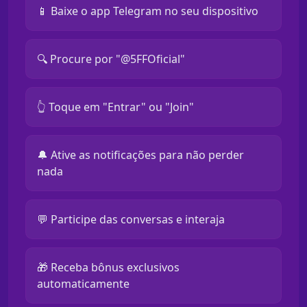
📱 Baixe o app Telegram no seu dispositivo
🔍 Procure por "@5FFOficial"
👆 Toque em "Entrar" ou "Join"
🔔 Ative as notificações para não perder
nada
💬 Participe das conversas e interaja
🎁 Receba bônus exclusivos
automaticamente