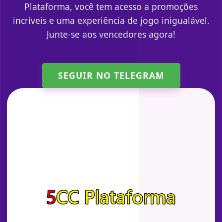
Plataforma, você tem acesso a promoções
incríveis e uma experiência de jogo inigualável.
Junte-se aos vencedores agora!
SEGUIR NO TELEGRAM