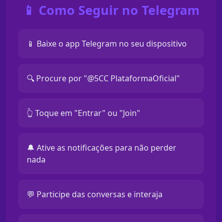
📱 Como Seguir no Telegram
📱 Baixe o app Telegram no seu dispositivo
🔍 Procure por "@5CC PlataformaOficial"
👆 Toque em "Entrar" ou "Join"
🔔 Ative as notificações para não perder
nada
💬 Participe das conversas e interaja