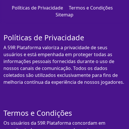
Políticas de Privacidade
Termos e Condições
Sitemap
Políticas de Privacidade
A 59R Plataforma valoriza a privacidade de seus
usuários e está empenhada em proteger todas as
informações pessoais fornecidas durante o uso de
nossos canais de comunicação. Todos os dados
coletados são utilizados exclusivamente para fins de
melhoria contínua da experiência de nossos jogadores.
Termos e Condições
Os usuários da 59R Plataforma concordam em