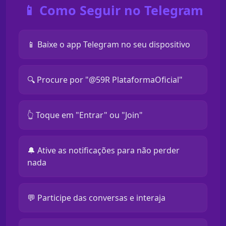
📱 Como Seguir no Telegram
📱 Baixe o app Telegram no seu dispositivo
🔍 Procure por "@59R PlataformaOficial"
👆 Toque em "Entrar" ou "Join"
🔔 Ative as notificações para não perder
nada
💬 Participe das conversas e interaja