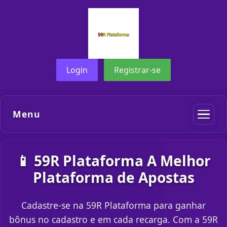
Login
Registrar-se
Menu
📱 59R Plataforma A Melhor
Plataforma de Apostas
Cadastre-se na 59R Plataforma para ganhar
bônus no cadastro e em cada recarga. Com a 59R