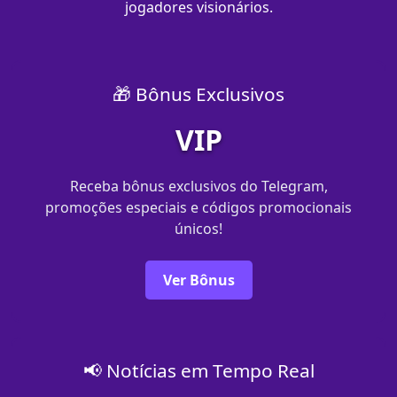
jogadores visionários.
🎁 Bônus Exclusivos
VIP
Receba bônus exclusivos do Telegram,
promoções especiais e códigos promocionais
únicos!
Ver Bônus
📢 Notícias em Tempo Real