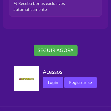
🎁 Receba bônus exclusivos
automaticamente
SEGUIR AGORA
Acessos
Login
Registrar-se