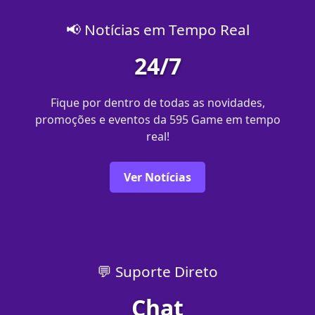
📢 Notícias em Tempo Real
24/7
Fique por dentro de todas as novidades,
promoções e eventos da 595 Game em tempo
real!
Ver Notícias
💬 Suporte Direto
Chat