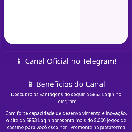
📱 Canal Oficial no Telegram!
📱 Benefícios do Canal
Descubra as vantagens de seguir a 5853 Login no
Telegram
Com forte capacidade de desenvolvimento e inovação,
o site da 5853 Login apresenta mais de 5.000 jogos de
cassino para você escolher livremente na plataforma