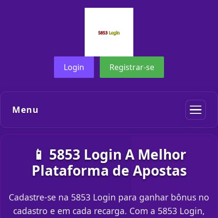
Login
Registrar-se
Menu
📱 5853 Login A Melhor
Plataforma de Apostas
Cadastre-se na 5853 Login para ganhar bônus no
cadastro e em cada recarga. Com a 5853 Login,