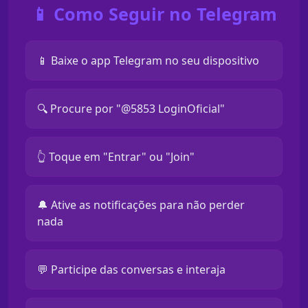
📱 Como Seguir no Telegram
📱 Baixe o app Telegram no seu dispositivo
🔍 Procure por "@5853 LoginOficial"
👆 Toque em "Entrar" ou "Join"
🔔 Ative as notificações para não perder
nada
💬 Participe das conversas e interaja