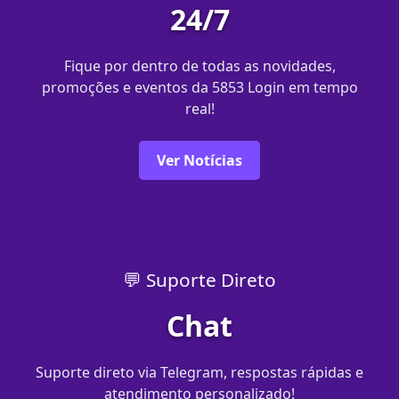
24/7
Fique por dentro de todas as novidades,
promoções e eventos da 5853 Login em tempo
real!
Ver Notícias
💬 Suporte Direto
Chat
Suporte direto via Telegram, respostas rápidas e
atendimento personalizado!