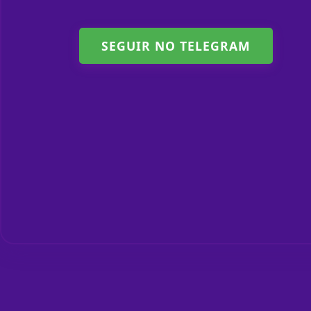
SEGUIR NO TELEGRAM