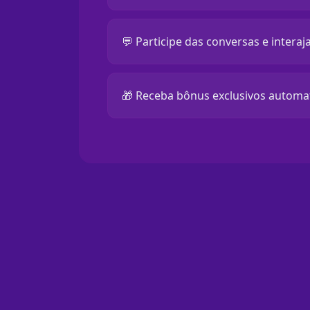
💬 Participe das conversas e interaj
🎁 Receba bônus exclusivos autom