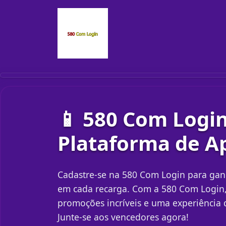
📱 580 Com Logi
Plataforma de A
Cadastre-se na 580 Com Login para gan
em cada recarga. Com a 580 Com Login,
promoções incríveis e uma experiência d
Junte-se aos vencedores agora!