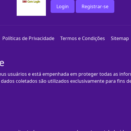
Login
Registrar-se
Políticas de Privacidade
Termos e Condições
Sitemap
de
seus usuários e está empenhada em proteger todas as info
dados coletados são utilizados exclusivamente para fins d