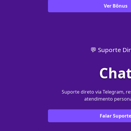
Ver Bônus
💬 Suporte Di
Cha
Suporte direto via Telegram, r
atendimento persona
Falar Suport