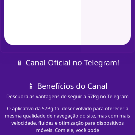
📱 Canal Oficial no Telegram!
📱 Benefícios do Canal
Descubra as vantagens de seguir a 57Pg no Telegram
O aplicativo da 57Pg foi desenvolvido para oferecer a
mesma qualidade de navegação do site, mas com mais
velocidade, fluidez e otimização para dispositivos
móveis. Com ele, você pode