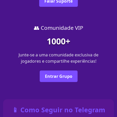
Falar Suporte
👥 Comunidade VIP
1000+
Junte-se a uma comunidade exclusiva de
jogadores e compartilhe experiências!
Entrar Grupo
📱 Como Seguir no Telegram