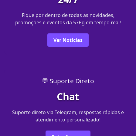
Fique por dentro de todas as novidades,
promoções e eventos da 57Pg em tempo real!
Ver Notícias
💬 Suporte Direto
Chat
Suporte direto via Telegram, respostas rápidas e
atendimento personalizado!