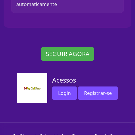
automaticamente
SEGUIR AGORA
Acessos
Login
Registrar-se