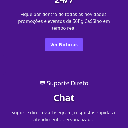
Fique por dentro de todas as novidades,
promoções e eventos da 56Pg CaSSino em
tempo real!
Ver Notícias
💬 Suporte Direto
Chat
Suporte direto via Telegram, respostas rápidas e
atendimento personalizado!