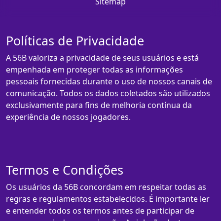
Sitemap
Políticas de Privacidade
A 56B valoriza a privacidade de seus usuários e está
empenhada em proteger todas as informações
pessoais fornecidas durante o uso de nossos canais de
comunicação. Todos os dados coletados são utilizados
exclusivamente para fins de melhoria contínua da
experiência de nossos jogadores.
Termos e Condições
Os usuários da 56B concordam em respeitar todas as
regras e regulamentos estabelecidos. É importante ler
e entender todos os termos antes de participar de