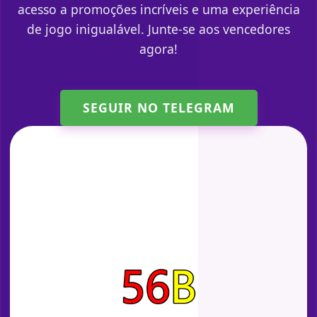
acesso a promoções incríveis e uma experiência
de jogo inigualável. Junte-se aos vencedores
agora!
SEGUIR NO TELEGRAM