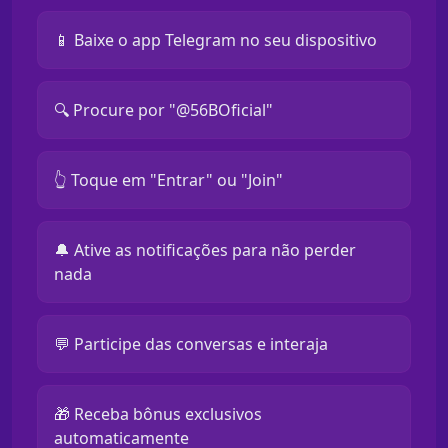
📱 Baixe o app Telegram no seu dispositivo
🔍 Procure por "@56BOficial"
👆 Toque em "Entrar" ou "Join"
🔔 Ative as notificações para não perder
nada
💬 Participe das conversas e interaja
🎁 Receba bônus exclusivos
automaticamente