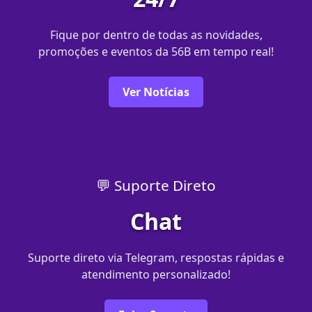
Fique por dentro de todas as novidades,
promoções e eventos da 56B em tempo real!
Ver Notícias
💬 Suporte Direto
Chat
Suporte direto via Telegram, respostas rápidas e
atendimento personalizado!