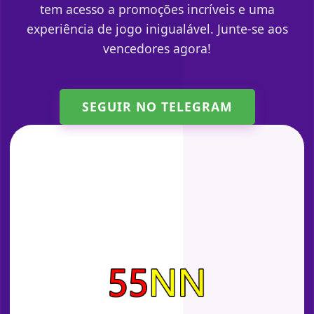
tem acesso a promoções incríveis e uma
experiência de jogo inigualável. Junte-se aos
vencedores agora!
SEGUIR NO TELEGRAM