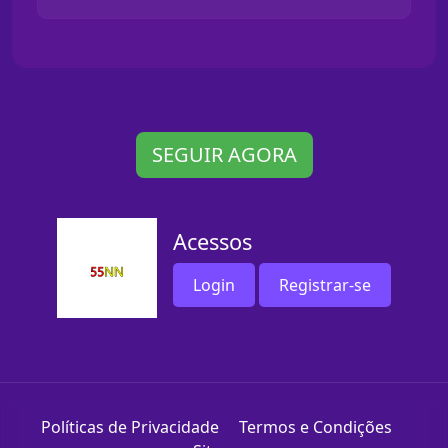
SEGUIR AGORA
Acessos
Login
Registrar-se
Políticas de Privacidade
Termos e Condições