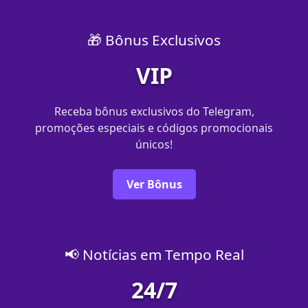
🎁 Bônus Exclusivos
VIP
Receba bônus exclusivos do Telegram,
promoções especiais e códigos promocionais
únicos!
Ver Bônus
📢 Notícias em Tempo Real
24/7