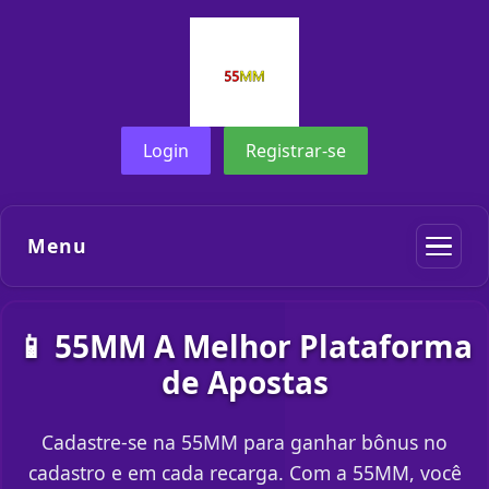
Login
Registrar-se
Menu
📱 55MM A Melhor Plataforma
de Apostas
Cadastre-se na 55MM para ganhar bônus no
cadastro e em cada recarga. Com a 55MM, você