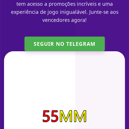
tem acesso a promoções incríveis e uma
experiência de jogo inigualável. Junte-se aos
vencedores agora!
SEGUIR NO TELEGRAM