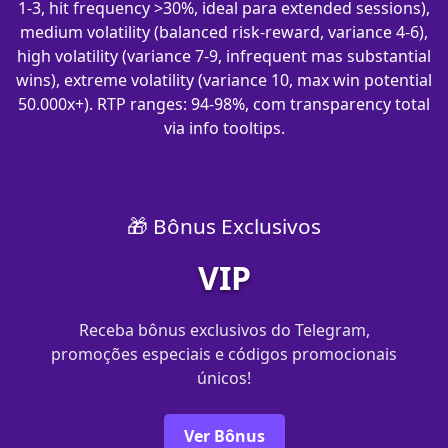
1-3, hit frequency >30%, ideal para extended sessions),
medium volatility (balanced risk-reward, variance 4-6),
high volatility (variance 7-9, infrequent mas substantial
wins), extreme volatility (variance 10, max win potential
50.000x+). RTP ranges: 94-98%, com transparency total
via info tooltips.
🎁 Bônus Exclusivos
VIP
Receba bônus exclusivos do Telegram,
promoções especiais e códigos promocionais
únicos!
Ver Bônus