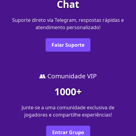
Chat
Suporte direto via Telegram, respostas rápidas e
atendimento personalizado!
Falar Suporte
👥 Comunidade VIP
1000+
Junte-se a uma comunidade exclusiva de
jogadores e compartilhe experiências!
Entrar Grupo