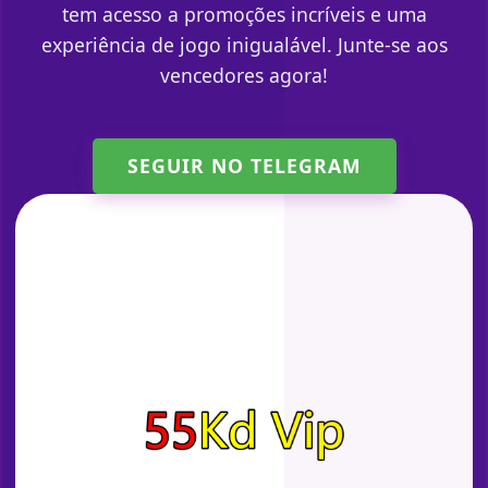
tem acesso a promoções incríveis e uma
experiência de jogo inigualável. Junte-se aos
vencedores agora!
SEGUIR NO TELEGRAM