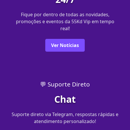
Fique por dentro de todas as novidades,
promoções e eventos da 55Kd Vip em tempo
real!
Ver Notícias
💬 Suporte Direto
Chat
Suporte direto via Telegram, respostas rápidas e
atendimento personalizado!