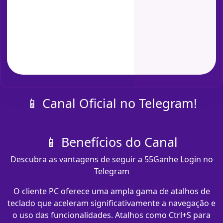
📱 Canal Oficial no Telegram!
📱 Benefícios do Canal
Descubra as vantagens de seguir a 55Ganhe Login no
Telegram
O cliente PC oferece uma ampla gama de atalhos de
teclado que aceleram significativamente a navegação e
o uso das funcionalidades. Atalhos como Ctrl+S para