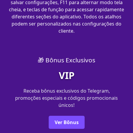
salvar configurações, F11 para alternar modo tela
cheia, e teclas de função para acessar rapidamente
diferentes seções do aplicativo. Todos os atalhos
podem ser personalizados nas configurações do
cliente.
🎁 Bônus Exclusivos
VIP
Receba bônus exclusivos do Telegram,
promoções especiais e códigos promocionais
únicos!
Ver Bônus