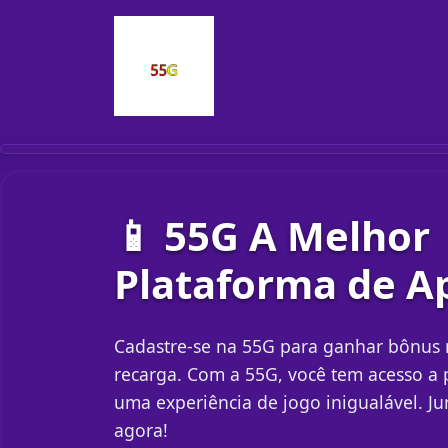
📱 55G A Melhor
Plataforma de A
Cadastre-se na 55G para ganhar bônus 
recarga. Com a 55G, você tem acesso a 
uma experiência de jogo inigualável. J
agora!