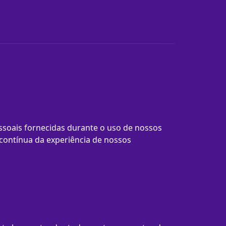
ssoais fornecidas durante o uso de nossos
 contínua da experiência de nossos