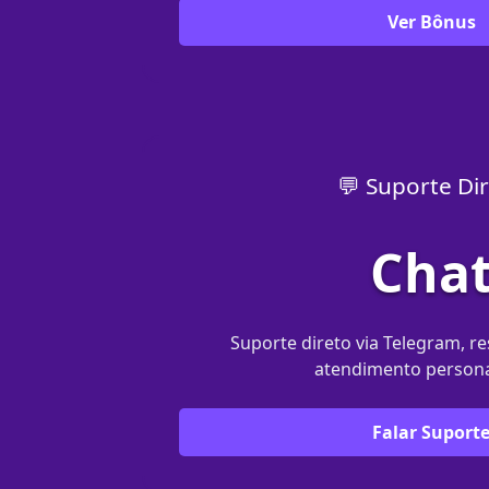
Ver Bônus
💬 Suporte Di
Cha
Suporte direto via Telegram, r
atendimento persona
Falar Suport