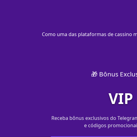
Como uma das plataformas de cassino mai
🎁 Bônus Exclu
VIP
Receba bônus exclusivos do Telegra
e códigos promocionai