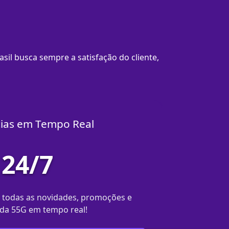
il busca sempre a satisfação do cliente,
cias em Tempo Real
24/7
e todas as novidades, promoções e
 da 55G em tempo real!