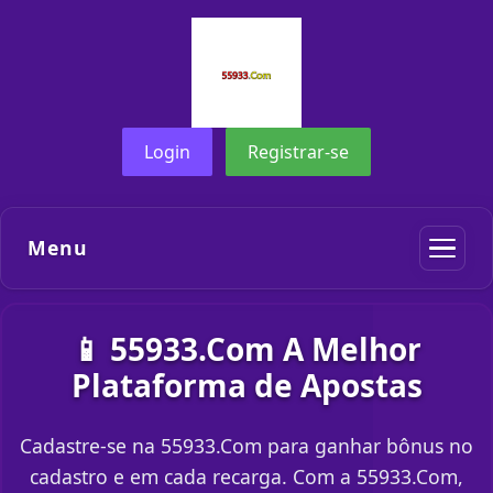
Login
Registrar-se
Menu
📱 55933.Com A Melhor
Plataforma de Apostas
Cadastre-se na 55933.Com para ganhar bônus no
cadastro e em cada recarga. Com a 55933.Com,