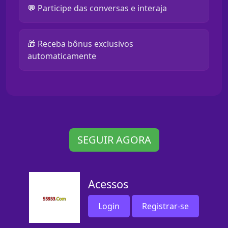
💬 Participe das conversas e interaja
🎁 Receba bônus exclusivos
automaticamente
SEGUIR AGORA
Acessos
Login
Registrar-se