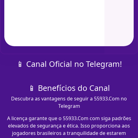
📱 Canal Oficial no Telegram!
📱 Benefícios do Canal
Descubra as vantagens de seguir a 55933.Com no
Telegram
A licença garante que o 55933.Com com​ siga padrões
elevados de segurança e ética. Isso proporciona aos
jogadores brasileiros a tranquilidade de estarem