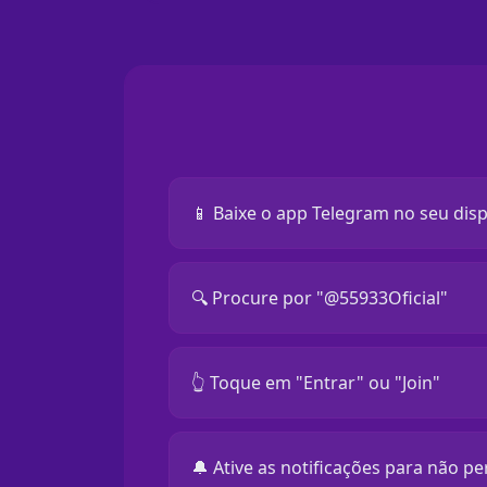
📱 Baixe o app Telegram no seu disp
🔍 Procure por "@55933Oficial"
👆 Toque em "Entrar" ou "Join"
🔔 Ative as notificações para não p