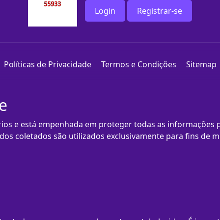
Login
Registrar-se
Políticas de Privacidade
Termos e Condições
Sitemap
de
ários e está empenhada em proteger todas as informações 
os coletados são utilizados exclusivamente para fins de m