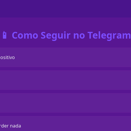
📱 Como Seguir no Telegram
ositivo
erder nada