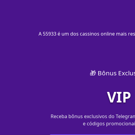
A 55933 é um dos cassinos online mais res
🎁 Bônus Exclu
VIP
Receba bônus exclusivos do Telegra
e códigos promocionai