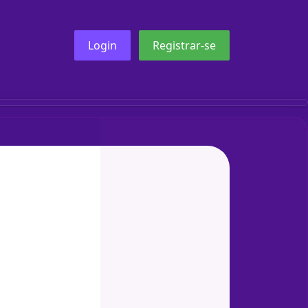
Login
Registrar-se