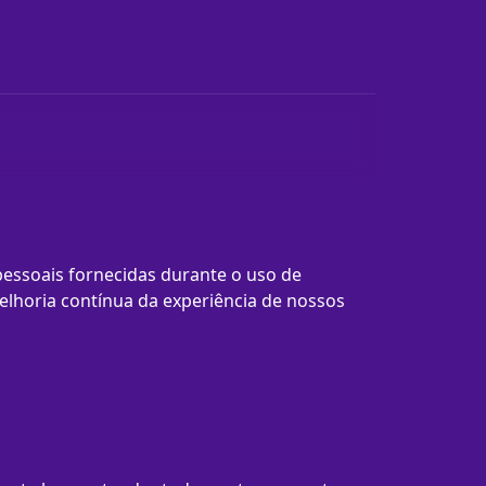
pessoais fornecidas durante o uso de
elhoria contínua da experiência de nossos