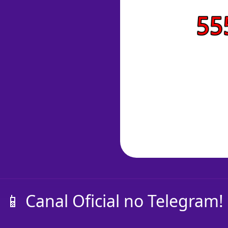
📱 Canal Oficial no Telegram!