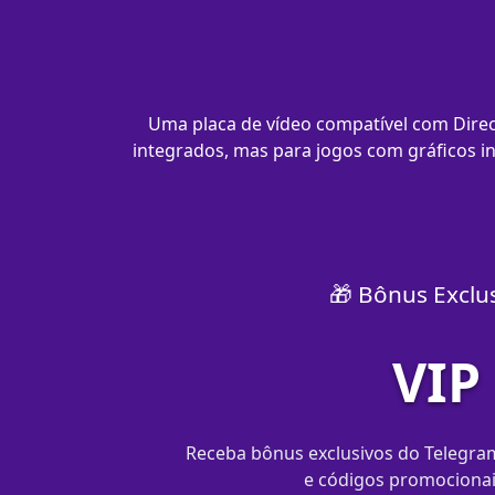
Uma placa de vídeo compatível com Direc
integrados, mas para jogos com gráficos i
🎁 Bônus Exclu
VIP
Receba bônus exclusivos do Telegra
e códigos promocionai