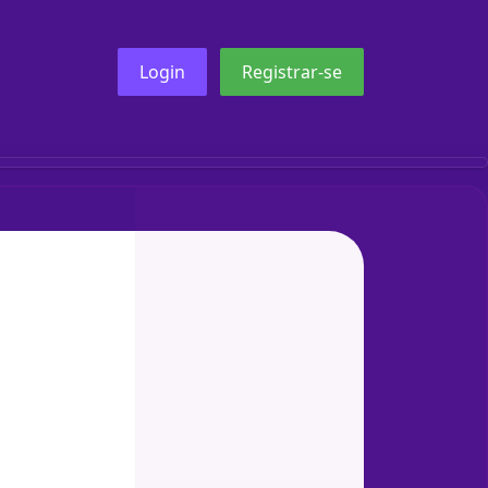
Login
Registrar-se