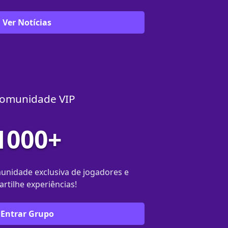
Ver Notícias
Comunidade VIP
1000+
unidade exclusiva de jogadores e
rtilhe experiências!
Entrar Grupo