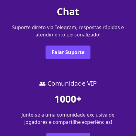
Chat
Suporte direto via Telegram, respostas rápidas e
atendimento personalizado!
Falar Suporte
👥 Comunidade VIP
1000+
Junte-se a uma comunidade exclusiva de
jogadores e compartilhe experiências!