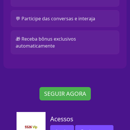
💬 Participe das conversas e interaja
🎁 Receba bônus exclusivos
automaticamente
SEGUIR AGORA
Acessos