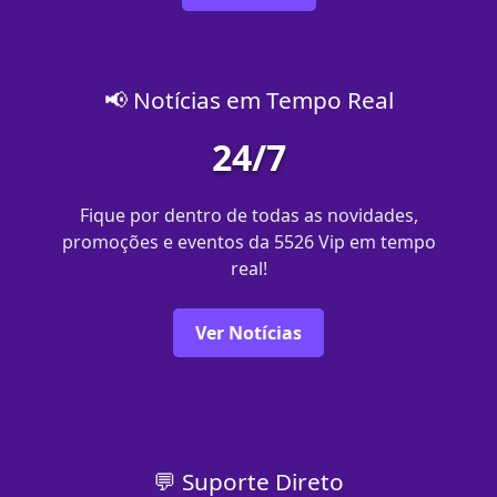
📢 Notícias em Tempo Real
24/7
Fique por dentro de todas as novidades,
promoções e eventos da 5526 Vip em tempo
real!
Ver Notícias
💬 Suporte Direto