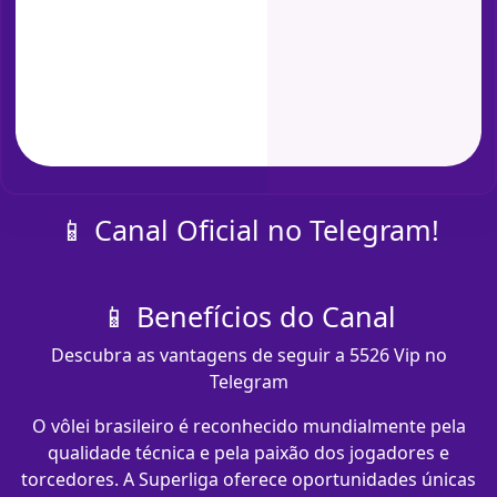
📱 Canal Oficial no Telegram!
📱 Benefícios do Canal
Descubra as vantagens de seguir a 5526 Vip no
Telegram
O vôlei brasileiro é reconhecido mundialmente pela
qualidade técnica e pela paixão dos jogadores e
torcedores. A Superliga oferece oportunidades únicas