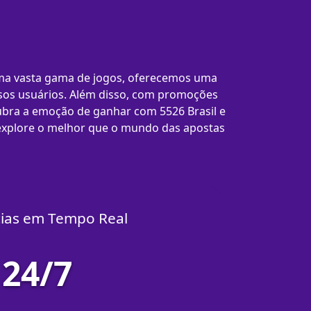
uma vasta gama de jogos, oferecemos uma
ossos usuários. Além disso, com promoções
cubra a emoção de ganhar com 5526 Brasil e
explore o melhor que o mundo das apostas
cias em Tempo Real
24/7