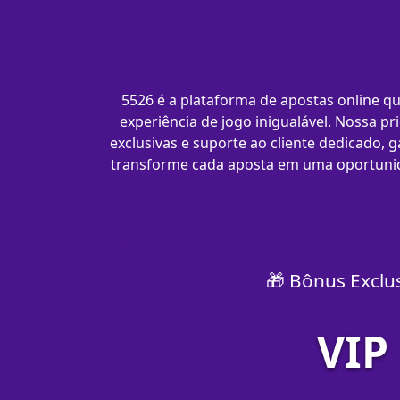
5526 é a plataforma de apostas online 
experiência de jogo inigualável. Nossa p
exclusivas e suporte ao cliente dedicado,
transforme cada aposta em uma oportunid
🎁 Bônus Exclu
VIP