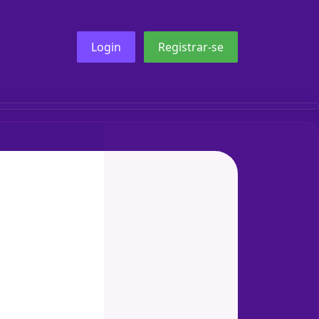
Login
Registrar-se