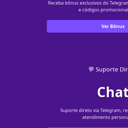
Receba bônus exclusivos do Telegra
e códigos promocionai
Ver Bônus
💬 Suporte Di
Cha
Suporte direto via Telegram, r
atendimento persona