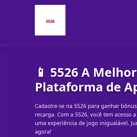
📱 5526 A Melhor
Plataforma de A
Cadastre-se na 5526 para ganhar bônus
recarga. Com a 5526, você tem acesso a
uma experiência de jogo inigualável. J
agora!