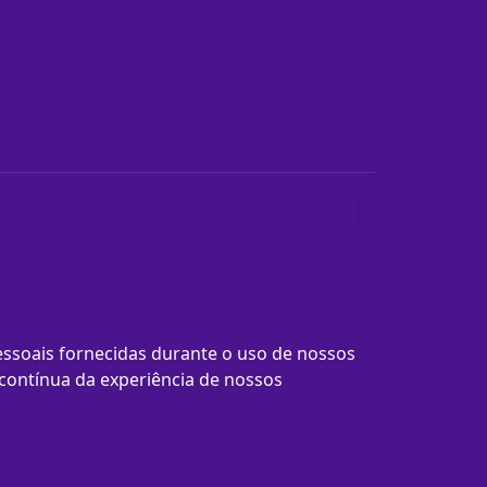
essoais fornecidas durante o uso de nossos
 contínua da experiência de nossos