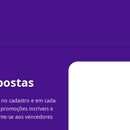
postas
 no cadastro e em cada
 promoções incríveis e
unte-se aos vencedores