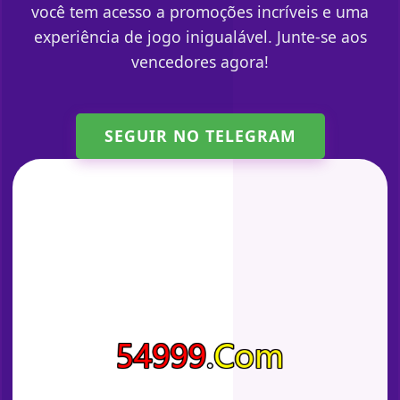
você tem acesso a promoções incríveis e uma
experiência de jogo inigualável. Junte-se aos
vencedores agora!
SEGUIR NO TELEGRAM