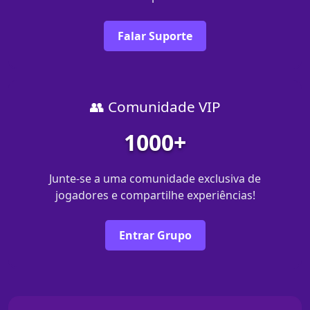
Falar Suporte
👥 Comunidade VIP
1000+
Junte-se a uma comunidade exclusiva de
jogadores e compartilhe experiências!
Entrar Grupo