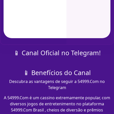
📱 Canal Oficial no Telegram!
📱 Benefícios do Canal
Descubra as vantagens de seguir a 54999.Com no
Telegram
A 54999.Com é um cassino extremamente popular, com
diversos jogos de entretenimento no plataforma
54999.Com Brasil , cheios de diversão e prêmios