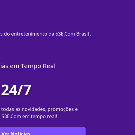
ãs do entretenimento da 53E.Com Brasil .
cias em Tempo Real
24/7
e todas as novidades, promoções e
 53E.Com em tempo real!
Ver Notícias