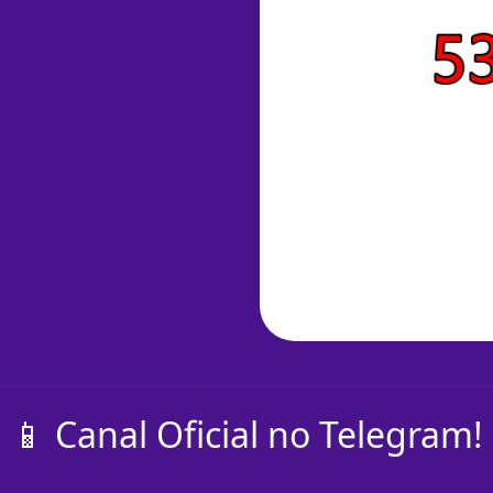
📱 Canal Oficial no Telegram!