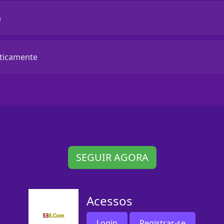
a
aticamente
SEGUIR AGORA
Acessos
Login
Registrar-se