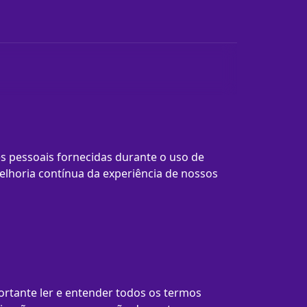
s pessoais fornecidas durante o uso de
elhoria contínua da experiência de nossos
rtante ler e entender todos os termos