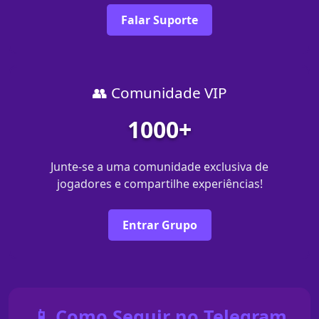
Falar Suporte
👥 Comunidade VIP
1000+
Junte-se a uma comunidade exclusiva de
jogadores e compartilhe experiências!
Entrar Grupo
📱 Como Seguir no Telegram