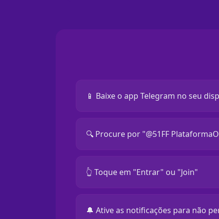
📱 Baixe o app Telegram no seu disp
🔍 Procure por "@51FF PlataformaOf
👆 Toque em "Entrar" ou "Join"
🔔 Ative as notificações para não p