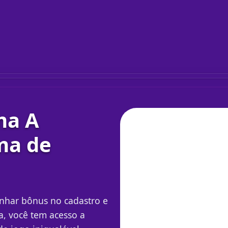
ma A
ma de
anhar bônus no cadastro e
, você tem acesso a