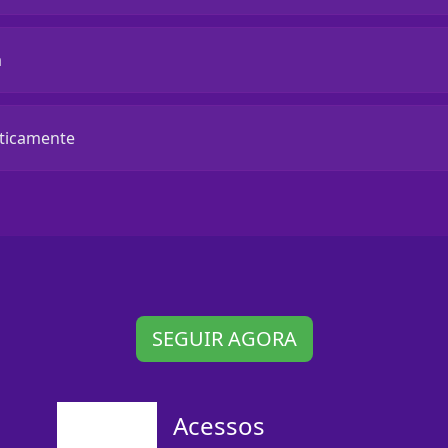
a
aticamente
SEGUIR AGORA
Acessos