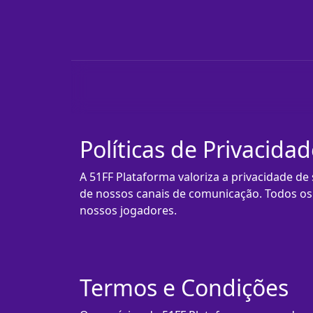
Políticas de Privacida
A 51FF Plataforma valoriza a privacidade d
de nossos canais de comunicação. Todos os 
nossos jogadores.
Termos e Condições