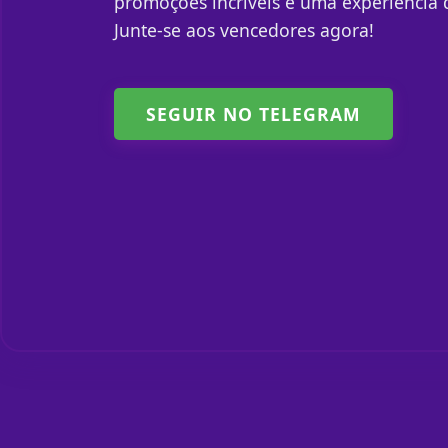
promoções incríveis e uma experiência d
Junte-se aos vencedores agora!
SEGUIR NO TELEGRAM