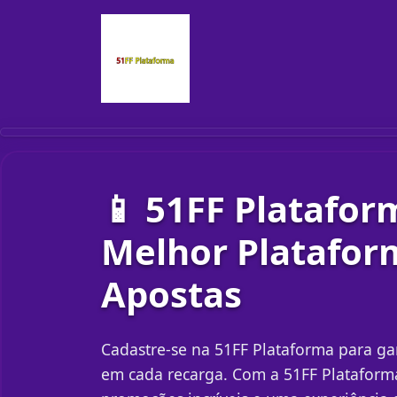
📱 51FF Platafor
Melhor Platafor
Apostas
Cadastre-se na 51FF Plataforma para g
em cada recarga. Com a 51FF Plataforma