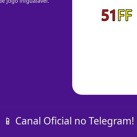
e jogo inigualável.
📱 Canal Oficial no Telegram!