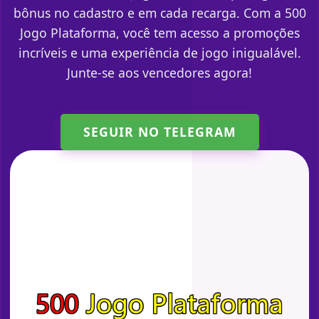
bônus no cadastro e em cada recarga. Com a 500
Jogo Plataforma, você tem acesso a promoções
incríveis e uma experiência de jogo inigualável.
Junte-se aos vencedores agora!
SEGUIR NO TELEGRAM