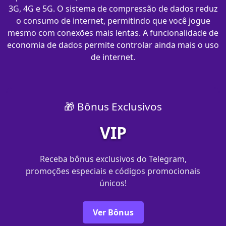
3G, 4G e 5G. O sistema de compressão de dados reduz
o consumo de internet, permitindo que você jogue
mesmo com conexões mais lentas. A funcionalidade de
economia de dados permite controlar ainda mais o uso
de internet.
🎁 Bônus Exclusivos
VIP
Receba bônus exclusivos do Telegram,
promoções especiais e códigos promocionais
únicos!
Ver Bônus