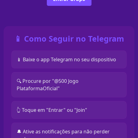
📱 Como Seguir no Telegram
📱 Baixe o app Telegram no seu dispositivo
🔍 Procure por "@500 Jogo
PlataformaOficial"
👆 Toque em "Entrar" ou "Join"
🔔 Ative as notificações para não perder