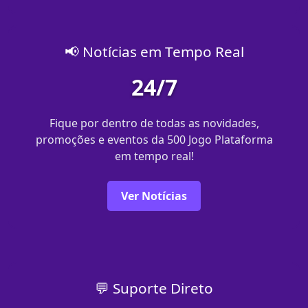
📢 Notícias em Tempo Real
24/7
Fique por dentro de todas as novidades,
promoções e eventos da 500 Jogo Plataforma
em tempo real!
Ver Notícias
💬 Suporte Direto