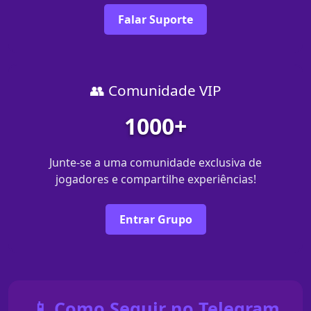
Falar Suporte
👥 Comunidade VIP
1000+
Junte-se a uma comunidade exclusiva de
jogadores e compartilhe experiências!
Entrar Grupo
📱 Como Seguir no Telegram