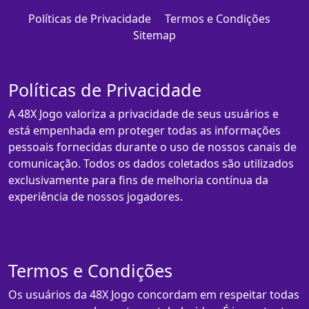
Políticas de Privacidade
Termos e Condições
Sitemap
Políticas de Privacidade
A 48X Jogo valoriza a privacidade de seus usuários e
está empenhada em proteger todas as informações
pessoais fornecidas durante o uso de nossos canais de
comunicação. Todos os dados coletados são utilizados
exclusivamente para fins de melhoria contínua da
experiência de nossos jogadores.
Termos e Condições
Os usuários da 48X Jogo concordam em respeitar todas