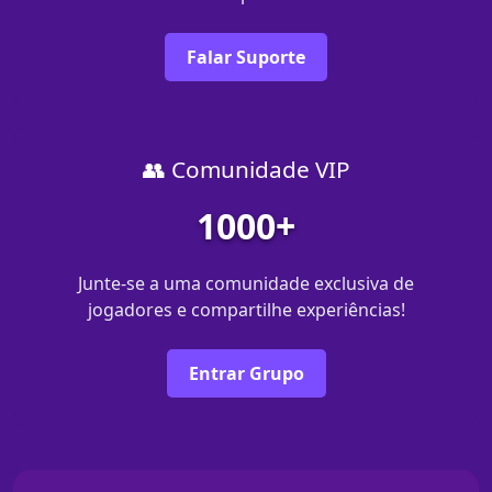
Falar Suporte
👥 Comunidade VIP
1000+
Junte-se a uma comunidade exclusiva de
jogadores e compartilhe experiências!
Entrar Grupo