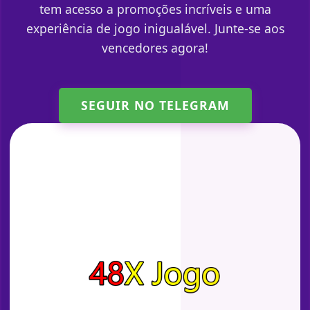
tem acesso a promoções incríveis e uma
experiência de jogo inigualável. Junte-se aos
vencedores agora!
SEGUIR NO TELEGRAM