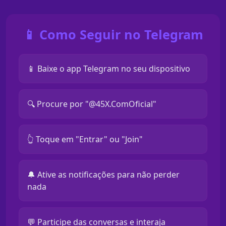
📱 Como Seguir no Telegram
📱 Baixe o app Telegram no seu dispositivo
🔍 Procure por "@45X.ComOficial"
👆 Toque em "Entrar" ou "Join"
🔔 Ative as notificações para não perder
nada
💬 Participe das conversas e interaja