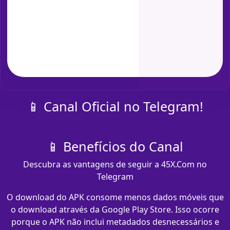
📱 Canal Oficial no Telegram!
📱 Benefícios do Canal
Descubra as vantagens de seguir a 45X.Com no
Telegram
O download do APK consome menos dados móveis que
o download através da Google Play Store. Isso ocorre
porque o APK não inclui metadados desnecessários e