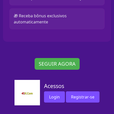
🎁 Receba bônus exclusivos
automaticamente
SEGUIR AGORA
Acessos
Login
Registrar-se