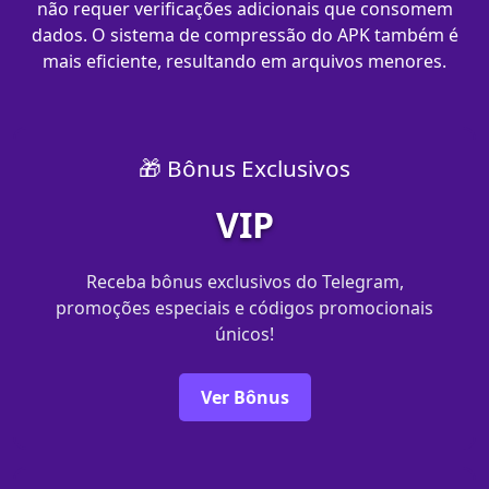
não requer verificações adicionais que consomem
dados. O sistema de compressão do APK também é
mais eficiente, resultando em arquivos menores.
🎁 Bônus Exclusivos
VIP
Receba bônus exclusivos do Telegram,
promoções especiais e códigos promocionais
únicos!
Ver Bônus