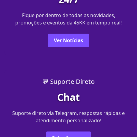
Fique por dentro de todas as novidades,
promoções e eventos da 45KK em tempo real!
Ver Notícias
💬 Suporte Direto
Chat
Suporte direto via Telegram, respostas rápidas e
atendimento personalizado!