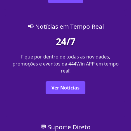
📢 Notícias em Tempo Real
24/7
Fique por dentro de todas as novidades,
promoções e eventos da 444Win APP em tempo
real!
Ver Notícias
💬 Suporte Direto