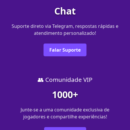
Chat
Suporte direto via Telegram, respostas rápidas e
atendimento personalizado!
Falar Suporte
👥 Comunidade VIP
1000+
Junte-se a uma comunidade exclusiva de
jogadores e compartilhe experiências!