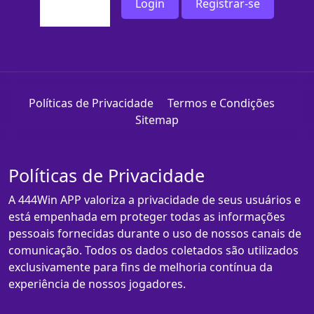
Login
Registrar-se
Políticas de Privacidade
Termos e Condições
Sitemap
Políticas de Privacidade
A 444Win APP valoriza a privacidade de seus usuários e
está empenhada em proteger todas as informações
pessoais fornecidas durante o uso de nossos canais de
comunicação. Todos os dados coletados são utilizados
exclusivamente para fins de melhoria contínua da
experiência de nossos jogadores.