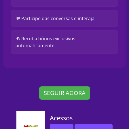
💬 Participe das conversas e interaja
🎁 Receba bônus exclusivos
automaticamente
SEGUIR AGORA
Acessos