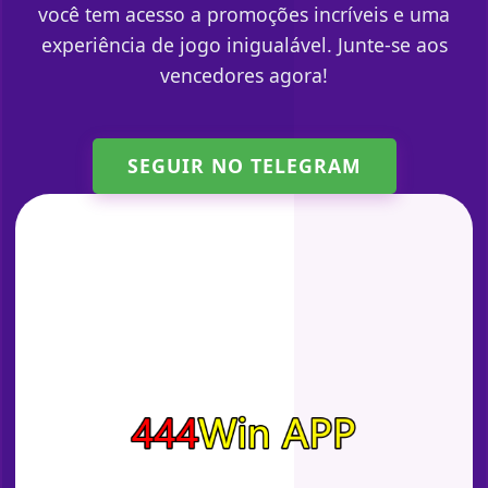
você tem acesso a promoções incríveis e uma
experiência de jogo inigualável. Junte-se aos
vencedores agora!
SEGUIR NO TELEGRAM