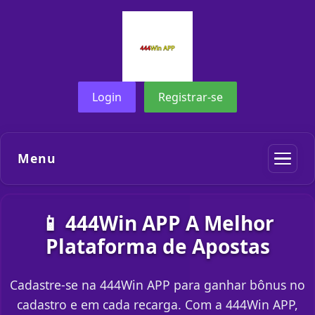
Login
Registrar-se
Menu
📱 444Win APP A Melhor
Plataforma de Apostas
Cadastre-se na 444Win APP para ganhar bônus no
cadastro e em cada recarga. Com a 444Win APP,